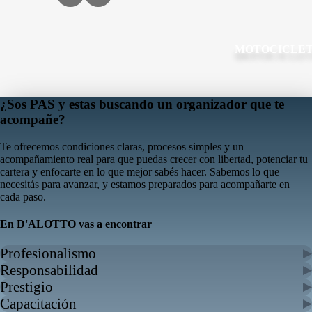
MOTOCICLE
¿Sos PAS y estas buscando un organizador que te
acompañe?
Te ofrecemos condiciones claras, procesos simples y un
acompañamiento real para que puedas crecer con libertad, potenciar tu
cartera y enfocarte en lo que mejor sabés hacer. Sabemos lo que
necesitás para avanzar, y estamos preparados para acompañarte en
cada paso.
En
D'ALOTTO
vas a encontrar
Profesionalismo
▶
Responsabilidad
▶
Prestigio
▶
Capacitación
▶